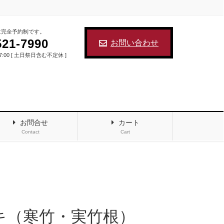
は完全予約制です。
521-7990
お問い合わせ
17:00 [ 土日祭日含む不定休 ]
お問合せ
カート
Contact
Cart
キ（寒竹・実竹根）