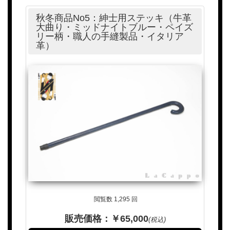
秋冬商品No5：紳士用ステッキ（牛革
大曲り・ミッドナイトブルー・ペイズ
リー柄・職人の手縫製品・イタリア
革）
閲覧数 1,295 回
販売価格：￥65,000
(税込)