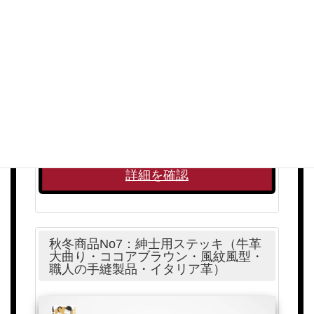
閲覧数 1,255 回
販売価格：￥65,000
(税込)
詳細を確認
秋冬商品No7：紳士用ステッキ（牛革
大曲り・ココアブラウン・風紋風型・
職人の手縫製品・イタリア革）